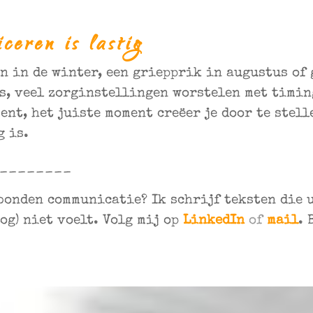
ceren is lastig
n in de winter, een griepprik in augustus of 
s, veel zorginstellingen worstelen met timin
ent, het juiste moment creëer je door te stell
 is.
________
bonden communicatie? Ik schrijf teksten die 
og) niet voelt. Volg mij op
LinkedIn
of
mail
. 