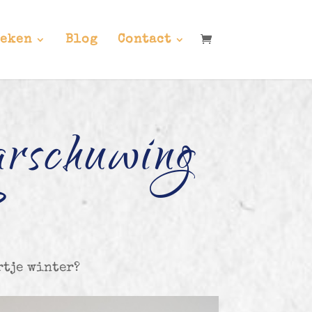
eken
Blog
Contact
aarschuwing
?
rtje winter?