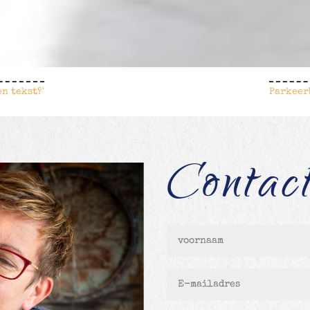
en tekst?'
Parkeer
Contac