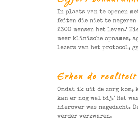
Cijfers benadrukk
In plaats van te openen me
feiten die niet te negeren
2300 mensen het leven.’ Hi
meer klinische opnames, ag
lezers van het protocol, g
Erken de realiteit
Omdat ik uit de zorg kom, k
kan er nog wel bij.’ Het w
hierover was nagedacht. D
verder verzwaren.