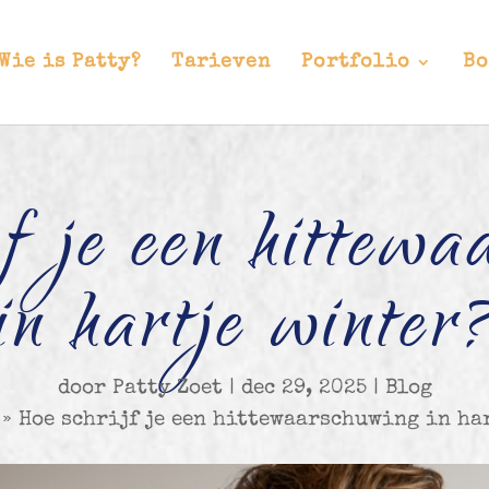
Wie is Patty?
Tarieven
Portfolio
Bo
f je een hittew
in hartje winter
door
Patty Zoet
|
dec 29, 2025
|
Blog
»
Hoe schrijf je een hittewaarschuwing in ha