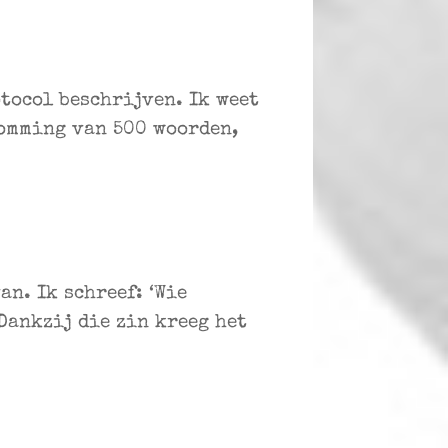
otocol beschrijven. Ik weet
somming van 500 woorden,
n. Ik schreef: ‘Wie
 Dankzij die zin kreeg het