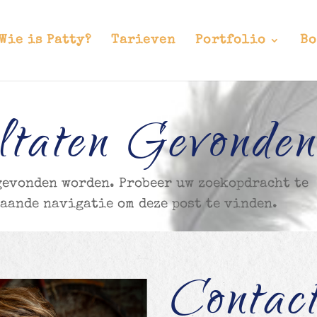
Wie is Patty?
Tarieven
Portfolio
Bo
ltaten Gevonde
 gevonden worden. Probeer uw zoekopdracht te
aande navigatie om deze post te vinden.
Contac