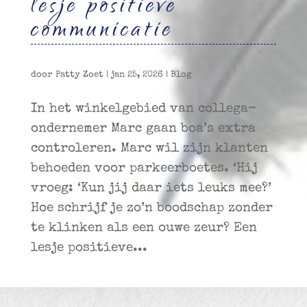
lesje positieve
communicatie
door
Patty Zoet
|
jan 25, 2026
|
Blog
In het winkelgebied van collega-
ondernemer Marc gaan boa’s extra
controleren. Marc wil zijn klanten
behoeden voor parkeerboetes. ‘Hij
vroeg: ‘Kun jij daar iets leuks mee?’
Hoe schrijf je zo’n boodschap zonder
te klinken als een ouwe zeur? Een
lesje positieve...